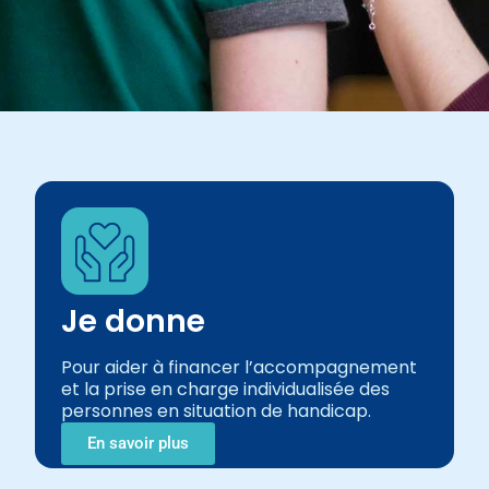
Handicap mental
Objectif inclusion
L’Adapei 80 fédère parents, professionnels,
bénévoles et amis pour accompagner plus de 1900
personnes en situation de handicap intellectuel et
leur offrir un parcours de vie individualisé dans le
Je donne
département de la Somme
Pour aider à financer l’accompagnement
En savoir plus
et la prise en charge individualisée des
personnes en situation de handicap.
En savoir plus